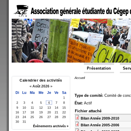
Présentation
Serv
Accueil
Vous êtes ici
Calendrier des activités
«
»
Août 2026
Di
Lu
Ma
Me
Je
Ve
Sa
Type de comité:
Comité de conc
1
2
3
4
5
6
7
8
État:
Actif
9
10
11
12
13
14
15
Fichier attaché
16
17
18
19
20
21
22
23
24
25
26
27
28
29
Bilan Année 2009-2010
30
31
Bilan Année 2005-2006
Évènements archivés »