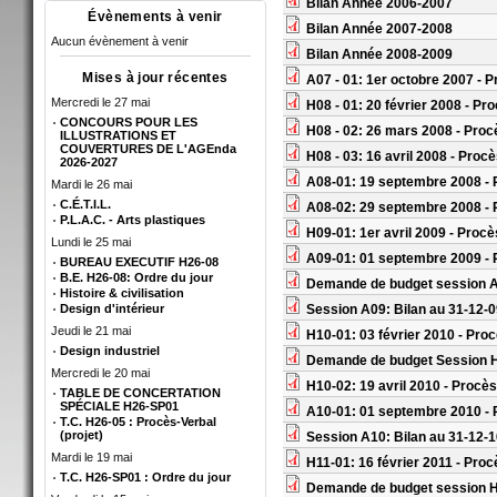
Bilan Année 2006-2007
Évènements à venir
Bilan Année 2007-2008
Aucun évènement à venir
Bilan Année 2008-2009
Mises à jour récentes
A07 - 01: 1er octobre 2007 - 
Mercredi le 27 mai
H08 - 01: 20 février 2008 - Pr
CONCOURS POUR LES
H08 - 02: 26 mars 2008 - Proc
ILLUSTRATIONS ET
COUVERTURES DE L'AGEnda
H08 - 03: 16 avril 2008 - Proc
2026-2027
A08-01: 19 septembre 2008 - 
Mardi le 26 mai
C.É.T.I.L.
A08-02: 29 septembre 2008 - 
P.L.A.C. - Arts plastiques
H09-01: 1er avril 2009 - Procè
Lundi le 25 mai
A09-01: 01 septembre 2009 - 
BUREAU EXECUTIF H26-08
B.E. H26-08: Ordre du jour
Demande de budget session 
Histoire & civilisation
Design d'intérieur
Session A09: Bilan au 31-12-
Jeudi le 21 mai
H10-01: 03 février 2010 - Pro
Design industriel
Demande de budget Session 
Mercredi le 20 mai
H10-02: 19 avril 2010 - Procès
TABLE DE CONCERTATION
SPÉCIALE H26-SP01
A10-01: 01 septembre 2010 - 
T.C. H26-05 : Procès-Verbal
(projet)
Session A10: Bilan au 31-12-
Mardi le 19 mai
H11-01: 16 février 2011 - Proc
T.C. H26-SP01 : Ordre du jour
Demande de budget session 