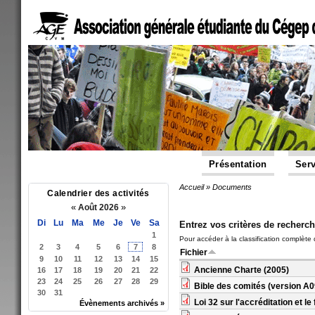
Présentation
Serv
Accueil
»
Documents
Vous êtes ici
Calendrier des activités
«
»
Août 2026
Di
Lu
Ma
Me
Je
Ve
Sa
Entrez vos critères de recherch
1
Pour accéder à la classification complète d
2
3
4
5
6
7
8
Fichier
9
10
11
12
13
14
15
Ancienne Charte (2005)
16
17
18
19
20
21
22
23
24
25
26
27
28
29
Bible des comités (version A0
30
31
Loi 32 sur l'accréditation et 
Évènements archivés »