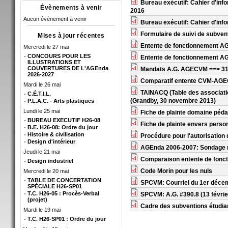
Bureau exécutif: Cahier d'info
Évènements à venir
2016
Aucun évènement à venir
Bureau exécutif: Cahier d'info
Formulaire de suivi de subvent
Mises à jour récentes
Entente de fonctionnement AG
Mercredi le 27 mai
CONCOURS POUR LES
Entente de fonctionnement AGE
ILLUSTRATIONS ET
COUVERTURES DE L'AGEnda
Mandats A.G. AGECVM ==> 3
2026-2027
Comparatif entente CVM-AGEC
Mardi le 26 mai
TAINACQ (Table des associatio
C.É.T.I.L.
(Grandby, 30 novembre 2013)
P.L.A.C. - Arts plastiques
Lundi le 25 mai
Fiche de plainte domaine péd
BUREAU EXECUTIF H26-08
Fiche de plainte envers perso
B.E. H26-08: Ordre du jour
Histoire & civilisation
Procédure pour l'autorisation
Design d'intérieur
AGEnda 2006-2007: Sondage ré
Jeudi le 21 mai
Comparaison entente de fonc
Design industriel
Code Morin pour les nuls
Mercredi le 20 mai
TABLE DE CONCERTATION
SPCVM: Courriel du 1er décemb
SPÉCIALE H26-SP01
T.C. H26-05 : Procès-Verbal
SPCVM: A.G. #390.8 (13 févrie
(projet)
Cadre des subventions étudian
Mardi le 19 mai
Pages
T.C. H26-SP01 : Ordre du jour