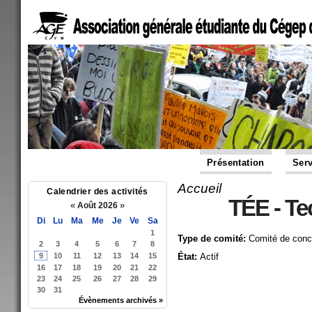
Présentation
Serv
Accueil
Vous êtes ici
Calendrier des activités
TÉE - Te
«
»
Août 2026
Di
Lu
Ma
Me
Je
Ve
Sa
1
Type de comité:
Comité de conc
2
3
4
5
6
7
8
9
10
11
12
13
14
15
État:
Actif
16
17
18
19
20
21
22
23
24
25
26
27
28
29
30
31
Évènements archivés »