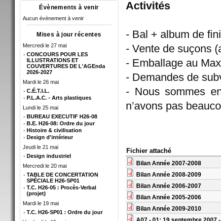
Activités
Évènements à venir
Aucun évènement à venir
- Bal + album de fin
Mises à jour récentes
Mercredi le 27 mai
- Vente de suçons 
CONCOURS POUR LES
- Emballage au Max
ILLUSTRATIONS ET
COUVERTURES DE L'AGEnda
2026-2027
- Demandes de sub
Mardi le 26 mai
- Nous sommes en 
C.É.T.I.L.
P.L.A.C. - Arts plastiques
n’avons pas beauco
Lundi le 25 mai
BUREAU EXECUTIF H26-08
B.E. H26-08: Ordre du jour
Histoire & civilisation
Design d'intérieur
Jeudi le 21 mai
Fichier attaché
Design industriel
Bilan Année 2007-2008
Mercredi le 20 mai
Bilan Année 2008-2009
TABLE DE CONCERTATION
SPÉCIALE H26-SP01
Bilan Année 2006-2007
T.C. H26-05 : Procès-Verbal
(projet)
Bilan Année 2005-2006
Mardi le 19 mai
Bilan Année 2009-2010
T.C. H26-SP01 : Ordre du jour
A07 - 01: 19 septembre 2007 -