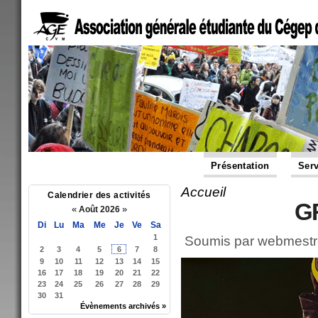
Présentation
Serv
Accueil
Vous êtes ici
Calendrier des activités
G
«
»
Août 2026
Di
Lu
Ma
Me
Je
Ve
Sa
1
Soumis par
webmestr
2
3
4
5
6
7
8
9
10
11
12
13
14
15
16
17
18
19
20
21
22
23
24
25
26
27
28
29
30
31
Évènements archivés »