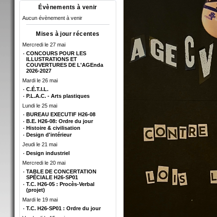
Évènements à venir
Aucun évènement à venir
Mises à jour récentes
Mercredi le 27 mai
CONCOURS POUR LES
ILLUSTRATIONS ET
COUVERTURES DE L'AGEnda
2026-2027
Mardi le 26 mai
C.É.T.I.L.
P.L.A.C. - Arts plastiques
Lundi le 25 mai
BUREAU EXECUTIF H26-08
B.E. H26-08: Ordre du jour
Histoire & civilisation
Design d'intérieur
Jeudi le 21 mai
Design industriel
Mercredi le 20 mai
TABLE DE CONCERTATION
SPÉCIALE H26-SP01
T.C. H26-05 : Procès-Verbal
(projet)
Mardi le 19 mai
T.C. H26-SP01 : Ordre du jour