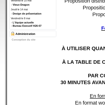
Proposition distr
Vendredi le 15 mai
Vieux-Dragon
Propositi
Jeudi le 14 mai
Propo
Design de présentation
Vendredi le 8 mai
L'équipe actuelle
Bureau Executif H26-07
F
Administration
Conception du site
À UTILISER QUA
À LA TABLE DE 
PAR C
30 MINUTES AVA
En for
En format wo