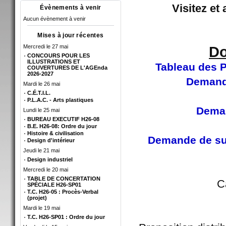
Visitez et
Évènements à venir
Aucun évènement à venir
Mises à jour récentes
Mercredi le 27 mai
Do
CONCOURS POUR LES
ILLUSTRATIONS ET
Tableau des P
COUVERTURES DE L'AGEnda
2026-2027
Demande
Mardi le 26 mai
C.É.T.I.L.
P.L.A.C. - Arts plastiques
Deman
Lundi le 25 mai
BUREAU EXECUTIF H26-08
B.E. H26-08: Ordre du jour
Histoire & civilisation
Demande de sub
Design d'intérieur
Jeudi le 21 mai
Design industriel
Mercredi le 20 mai
TABLE DE CONCERTATION
C
SPÉCIALE H26-SP01
T.C. H26-05 : Procès-Verbal
(projet)
Mardi le 19 mai
T.C. H26-SP01 : Ordre du jour