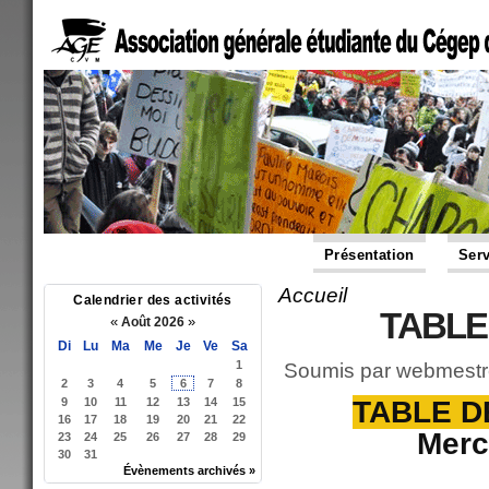
Présentation
Serv
Accueil
Vous êtes ici
Calendrier des activités
TABLE
«
»
Août 2026
Di
Lu
Ma
Me
Je
Ve
Sa
1
Soumis par
webmestr
2
3
4
5
6
7
8
9
10
11
12
13
14
15
TABLE DE
16
17
18
19
20
21
22
Merc
23
24
25
26
27
28
29
30
31
Évènements archivés »