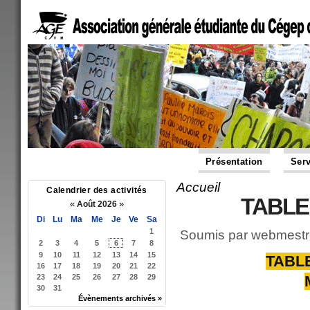
Présentation
Serv
Accueil
Vous êtes ici
Calendrier des activités
TABLE
«
»
Août 2026
Di
Lu
Ma
Me
Je
Ve
Sa
1
Soumis par
webmestr
2
3
4
5
6
7
8
9
10
11
12
13
14
15
TABLE
16
17
18
19
20
21
22
23
24
25
26
27
28
29
30
31
Évènements archivés »