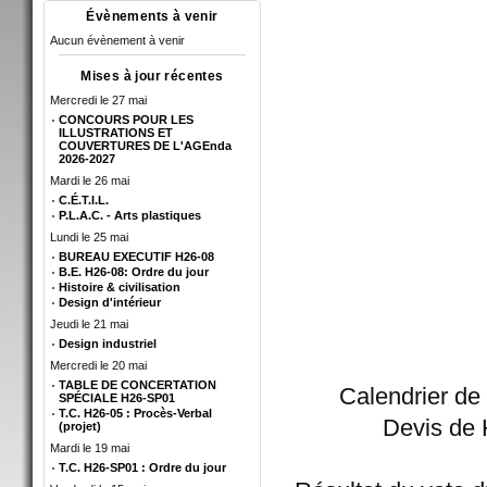
Évènements à venir
Aucun évènement à venir
Mises à jour récentes
Mercredi le 27 mai
CONCOURS POUR LES
ILLUSTRATIONS ET
COUVERTURES DE L'AGEnda
2026-2027
Mardi le 26 mai
C.É.T.I.L.
P.L.A.C. - Arts plastiques
Lundi le 25 mai
BUREAU EXECUTIF H26-08
B.E. H26-08: Ordre du jour
Histoire & civilisation
Design d'intérieur
Jeudi le 21 mai
Design industriel
Mercredi le 20 mai
TABLE DE CONCERTATION
Calendrier de
SPÉCIALE H26-SP01
T.C. H26-05 : Procès-Verbal
Devis de
(projet)
Mardi le 19 mai
T.C. H26-SP01 : Ordre du jour