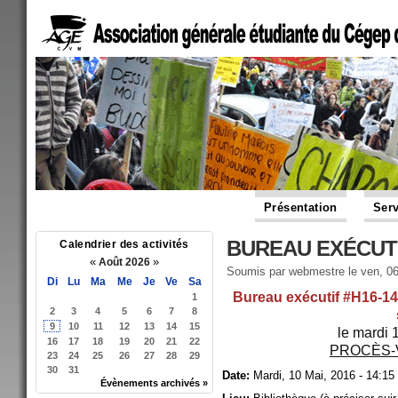
Présentation
Serv
BUREAU EXÉCUTI
Calendrier des activités
«
»
Août 2026
Soumis par
webmestre
le ven, 06
Di
Lu
Ma
Me
Je
Ve
Sa
Bureau exécutif #H16-14 
1
2
3
4
5
6
7
8
9
10
11
12
13
14
15
le mardi 
16
17
18
19
20
21
22
PROCÈS-
23
24
25
26
27
28
29
30
31
Date:
Mardi, 10 Mai, 2016 - 14:15
Évènements archivés »