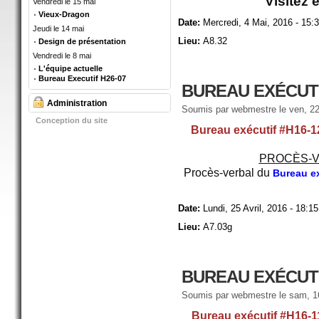
Visitez 
Vendredi le 15 mai
Vieux-Dragon
Date:
Mercredi, 4 Mai, 2016 - 15:
Jeudi le 14 mai
Lieu:
A8.32
Design de présentation
Vendredi le 8 mai
L'équipe actuelle
Bureau Executif H26-07
BUREAU EXÉCUTI
Administration
Soumis par
webmestre
le ven, 22
Conception du site
Bureau exécutif #H16-1
PROCÈS-V
Procès-verbal du
Bureau ex
Date:
Lundi, 25 Avril, 2016 - 18:15
Lieu:
A7.03g
BUREAU EXÉCUTI
Soumis par
webmestre
le sam, 1
Bureau exécutif #H16-1