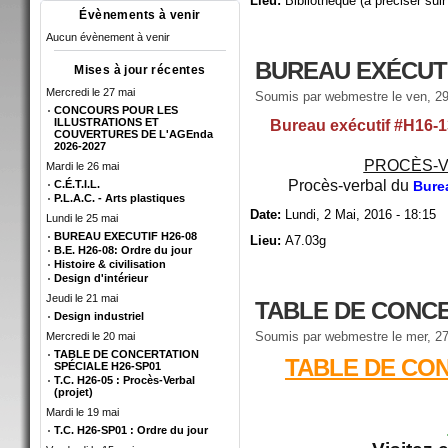
Lieu:
Bibliothèque (à préciser suir
Évènements à venir
Aucun évènement à venir
BUREAU EXÉCUTI
Mises à jour récentes
Mercredi le 27 mai
Soumis par
webmestre
le ven, 29
CONCOURS POUR LES
ILLUSTRATIONS ET
Bureau exécutif #H16-1
COUVERTURES DE L'AGEnda
2026-2027
PROCÈS-V
Mardi le 26 mai
Procès-verbal du
C.É.T.I.L.
Bure
P.L.A.C. - Arts plastiques
Date:
Lundi, 2 Mai, 2016 - 18:15
Lundi le 25 mai
BUREAU EXECUTIF H26-08
Lieu:
A7.03g
B.E. H26-08: Ordre du jour
Histoire & civilisation
Design d'intérieur
Jeudi le 21 mai
TABLE DE CONCE
Design industriel
Soumis par
webmestre
le mer, 27
Mercredi le 20 mai
TABLE DE CONCERTATION
TABLE DE CON
SPÉCIALE H26-SP01
T.C. H26-05 : Procès-Verbal
(projet)
Mardi le 19 mai
T.C. H26-SP01 : Ordre du jour