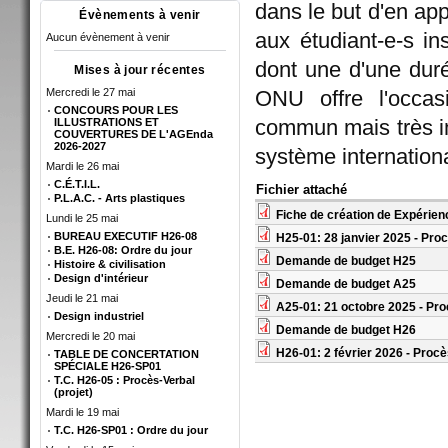
dans le but d'en app
Évènements à venir
aux étudiant-e-s in
Aucun évènement à venir
dont une d'une dur
Mises à jour récentes
Mercredi le 27 mai
ONU offre l'occas
CONCOURS POUR LES
commun mais très in
ILLUSTRATIONS ET
COUVERTURES DE L'AGEnda
2026-2027
système internation
Mardi le 26 mai
C.É.T.I.L.
Fichier attaché
P.L.A.C. - Arts plastiques
Fiche de création de Expérie
Lundi le 25 mai
BUREAU EXECUTIF H26-08
H25-01: 28 janvier 2025 - Pro
B.E. H26-08: Ordre du jour
Demande de budget H25
Histoire & civilisation
Design d'intérieur
Demande de budget A25
Jeudi le 21 mai
A25-01: 21 octobre 2025 - Pro
Design industriel
Demande de budget H26
Mercredi le 20 mai
H26-01: 2 février 2026 - Proc
TABLE DE CONCERTATION
SPÉCIALE H26-SP01
T.C. H26-05 : Procès-Verbal
(projet)
Mardi le 19 mai
T.C. H26-SP01 : Ordre du jour