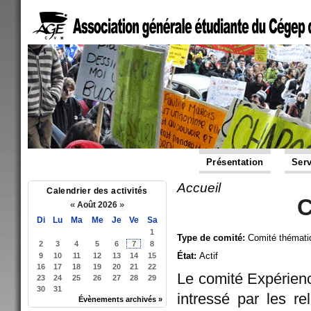
Présentation
Serv
Accueil
Vous êtes ici
Calendrier des activités
C
«
»
Août 2026
Di
Lu
Ma
Me
Je
Ve
Sa
1
Type de comité:
Comité thémati
2
3
4
5
6
7
8
État:
Actif
9
10
11
12
13
14
15
16
17
18
19
20
21
22
Le comité Expérienc
23
24
25
26
27
28
29
30
31
intressé par les re
Évènements archivés »