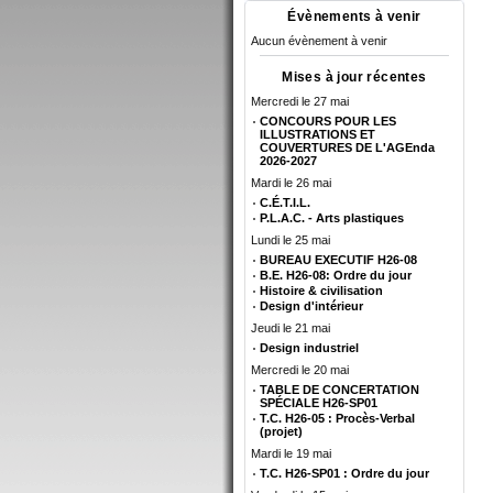
Évènements à venir
Aucun évènement à venir
Mises à jour récentes
Mercredi le 27 mai
CONCOURS POUR LES
ILLUSTRATIONS ET
COUVERTURES DE L'AGEnda
2026-2027
Mardi le 26 mai
C.É.T.I.L.
P.L.A.C. - Arts plastiques
Lundi le 25 mai
BUREAU EXECUTIF H26-08
B.E. H26-08: Ordre du jour
Histoire & civilisation
Design d'intérieur
Jeudi le 21 mai
Design industriel
Mercredi le 20 mai
TABLE DE CONCERTATION
SPÉCIALE H26-SP01
T.C. H26-05 : Procès-Verbal
(projet)
Mardi le 19 mai
T.C. H26-SP01 : Ordre du jour