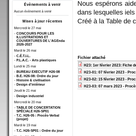
Nous espérons aider
Évènements à venir
dans lesquelles iels
Aucun évènement à venir
Créé à la Table de 
Mises à jour récentes
Mercredi le 27 mai
CONCOURS POUR LES
ILLUSTRATIONS ET
COUVERTURES DE L'AGEnda
2026-2027
Mardi le 26 mai
C.É.T.I.L.
Fichier attaché
P.L.A.C. - Arts plastiques
H23: 1er février 2023: Fiche 
Lundi le 25 mai
BUREAU EXECUTIF H26-08
H23-01: 07 février 2023 - Proc
B.E. H26-08: Ordre du jour
H23-02: 15 février 2023 - Pro
Histoire & civilisation
Design d'intérieur
H23-03: 07 mars 2023 - Procè
Jeudi le 21 mai
Design industriel
Mercredi le 20 mai
TABLE DE CONCERTATION
SPÉCIALE H26-SP01
T.C. H26-05 : Procès-Verbal
(projet)
Mardi le 19 mai
T.C. H26-SP01 : Ordre du jour