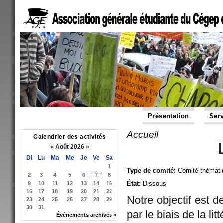
Présentation
Serv
Accueil
Vous êtes ici
Calendrier des activités
«
»
Août 2026
Di
Lu
Ma
Me
Je
Ve
Sa
1
Type de comité:
Comité thémati
2
3
4
5
6
7
8
État:
Dissous
9
10
11
12
13
14
15
16
17
18
19
20
21
22
Notre objectif est d
23
24
25
26
27
28
29
30
31
par le biais de la lit
Évènements archivés »