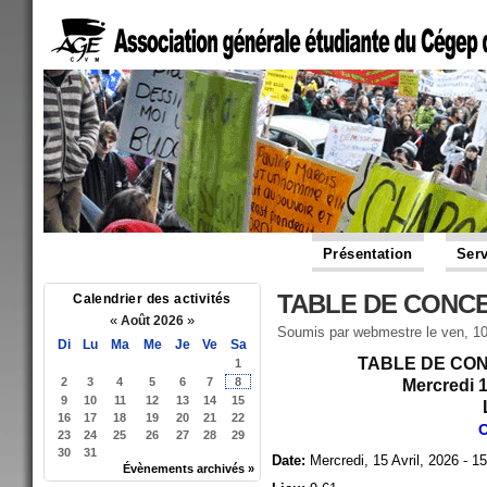
Présentation
Serv
TABLE DE CONCE
Calendrier des activités
«
»
Août 2026
Soumis par
webmestre
le ven, 10
Di
Lu
Ma
Me
Je
Ve
Sa
TABLE DE CONC
1
2
3
4
5
6
7
8
Mercredi 1
9
10
11
12
13
14
15
16
17
18
19
20
21
22
O
23
24
25
26
27
28
29
30
31
Date:
Mercredi, 15 Avril, 2026 - 1
Évènements archivés »