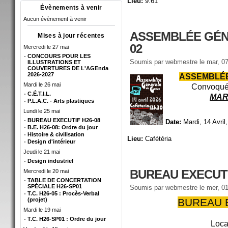
Lieu:
9.61
Évènements à venir
Aucun évènement à venir
ASSEMBLÉE GÉN
Mises à jour récentes
02
Mercredi le 27 mai
CONCOURS POUR LES
Soumis par
webmestre
le mar, 07
ILLUSTRATIONS ET
COUVERTURES DE L'AGEnda
2026-2027
ASSEMBLÉE
Mardi le 26 mai
Convoquée
C.É.T.I.L.
MARD
P.L.A.C. - Arts plastiques
Lundi le 25 mai
BUREAU EXECUTIF H26-08
Date:
Mardi, 14 Avril
B.E. H26-08: Ordre du jour
Histoire & civilisation
Lieu:
Cafétéria
Design d'intérieur
Jeudi le 21 mai
Design industriel
BUREAU EXECUTI
Mercredi le 20 mai
TABLE DE CONCERTATION
SPÉCIALE H26-SP01
Soumis par
webmestre
le mer, 01
T.C. H26-05 : Procès-Verbal
(projet)
BUREAU E
Mardi le 19 mai
T.C. H26-SP01 : Ordre du jour
Loca